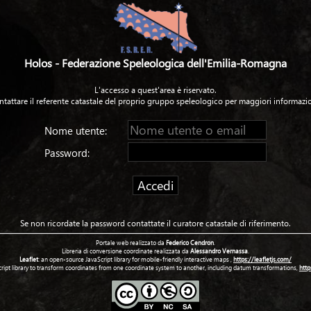
Holos - Federazione Speleologica dell'Emilia-Romagna
L'accesso a quest'area è riservato.
ntattare il referente catastale del proprio gruppo speleologico per maggiori informazio
Nome utente:
Password:
Se non ricordate la password contattate il curatore catastale di riferimento.
Portale web realizzato da
Federico Cendron
.
Libreria di conversione coordinate realizzata da
Alessandro Vernassa
.
Leaflet
: an open-source JavaScript library for mobile-friendly interactive maps ,
https://leafletjs.com/
cript library to transform coordinates from one coordinate system to another, including datum transformations,
http