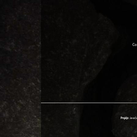
Co
Proj4js
: JavaS