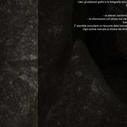
I dati, gli elaborati grafici e le fotografie
P
- se alterati, trasform
- le informazioni sull’utilizzo che v
Eve
E' possibile consultare un riassunto della licenza 
Ogni azione riservata al titolare dei dir