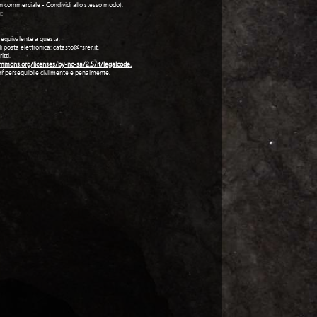
Non commerciale - Condividi allo stesso modo).
i:
 o equivalente a questa;
i posta elettronica: catasto@fsrer.it.
tti.
ommons.org/licenses/by-nc-sa/2.5/it/legalcode.
sarŕ perseguibile civilmente e penalmente.