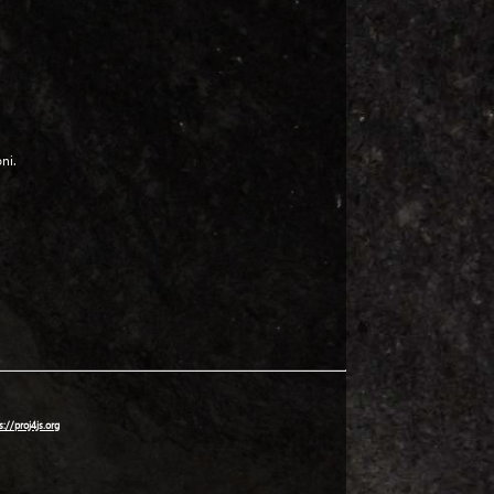
ni.
s://proj4js.org