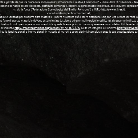
 raccolte e gestite da questa procedura sono rilasciati sotto licenza Creative Commons 2.5 Share Alike (Attribuzione - 
ossono pertanto essere riprodotti, distribuiti, comunicati, esposti, rappresentati e modificati, alle seguenti condizion
- si citi la fonte (“Federazione Speleologica dell'Emilia-Romagna”) e l’URL (
http://www.fsrer.it
);
- non li si utilizzi per fini commerciali;
ati o se utilizzati per produrre altro materiale, l'opera risultante puň essere distribuita solo con una licenza identica
iene fatto di questo materiale devono essere inviate (assieme ad eventuali versioni modificate) al seguente indirizzo d
ntuali utilizzi di quest'opera non consentiti da questa licenza possono comunque essere concordati col titolare dei diri
all'indirizzo
http://creativecommons.org/licenses/by-nc-sa/2.5/it/
o il testo integrale all'indirizzo
http://creativec
itti dalle leggi nazionali e internazionali in materia di marchi e segni distintivi compiuta senza la sua autorizzazione 